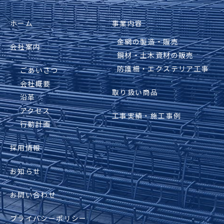
ホーム
事業内容
金網の製造・販売
会社案内
鋼材・土木資材の販売
防護柵・エクステリア工事
ごあいさつ
会社概要
取り扱い商品
沿革
アクセス
工事実績・施工事例
行動計画
採用情報
お知らせ
お問い合わせ
プライバシーポリシー